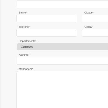
Bairro*:
Cidade*:
Telefone*:
Celular:
Departamento*:
Assunto*:
Mensagem*: